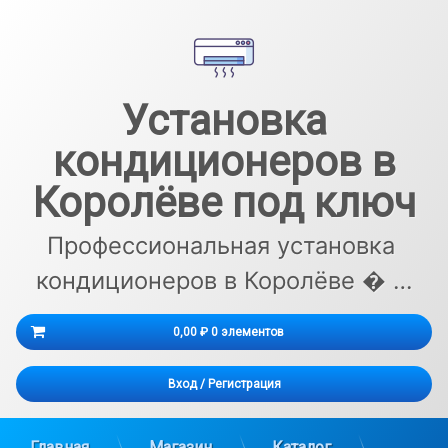
Перейти
к
содержимому
Установка
кондиционеров в
Королёве под ключ
Профессиональная установка 
кондиционеров в Королёве � …
Корзина
0,00 ₽
0 элементов
Корзина пуста.
Вход
/
Регистрация
Главная
Магазин
Каталог