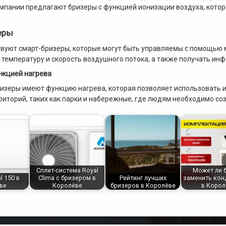
мпании предлагают бризеры с функцией ионизации воздуха, котора
еры
вуют смарт-бризеры, которые могут быть управляемы с помощью
 температуру и скорость воздушного потока, а также получать ин
нкцией нагрева
изеры имеют функцию нагрева, которая позволяет использовать и
риторий, таких как парки и набережные, где людям необходимо с
Сплит-система Royal
Может ли 
l 150 в
Clima с бризером в
Рейтинг лучших
заменить кон
ве
Королёве
бризеров в Королёве
в Корол