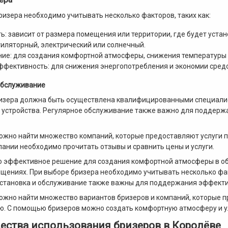
ризера необходимо учитывать несколько факторов, таких как:
: зависит от размера помещения или территории, где будет устан
тиляторный, электрический или солнечный.
ие: для создания комфортной атмосферы, снижения температуры 
фективность: для снижения энергопотребления и экономии средс
обслуживание
изера должна быть осуществлена квалифицированными специалис
 устройства. Регулярное обслуживание также важно для поддерж
ожно найти множество компаний, которые предоставляют услуги п
ании необходимо прочитать отзывы и сравнить цены и услуги.
о эффективное решение для создания комфортной атмосферы в об
ещениях. При выборе бризера необходимо учитывать несколько факт
становка и обслуживание также важны для поддержания эффектив
ожно найти множество вариантов бризеров и компаний, которые пр
. С помощью бризеров можно создать комфортную атмосферу и ул
ства использования бризеров в Королёве