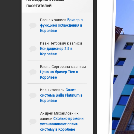
посетителей
Елена
к записи
Бризер с
функцией охлаждения в
Королёве
Иван Петрович
к записи
Кондиционер 2.5 в
Королёве
Елена Сергеевна
к записи
Цена на бризер Tion в
Королёве
Иван
к записи
Сплит-
система Ballu Platinum в
Королёве
Андрей Михайлович
к
записи
Сколько времени
устанавливают сплит-
систему в Королёве