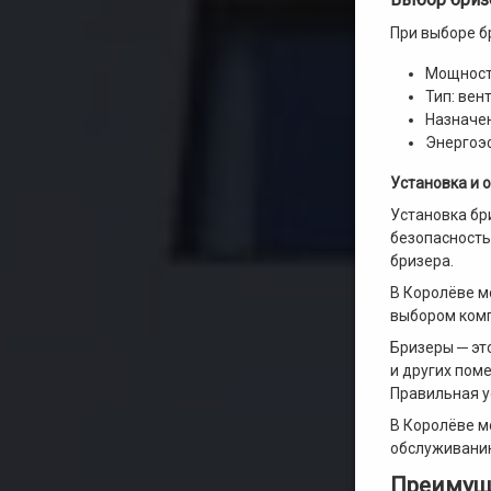
При выборе б
Мощность
Тип: вен
Назначен
Энергоэф
Установка и 
Установка бр
безопасность
бризера.
В Королёве м
выбором комп
Бризеры ─ эт
и других пом
Правильная у
В Королёве м
обслуживанию
Преимуще