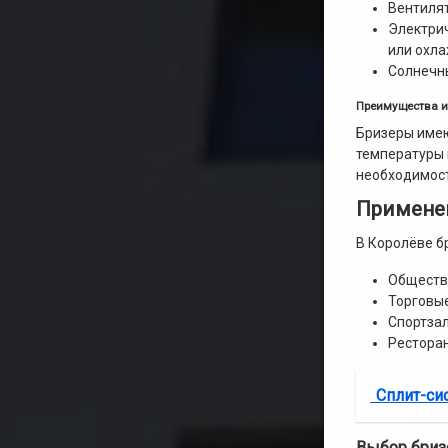
Вентилят
Электрич
или охл
Солнечны
Преимущества и
Бризеры имею
температуры 
необходимост
Применен
В Королёве б
Обществе
Торговые
Спортзал
Ресторан
Сплит-си
Выбор бриз