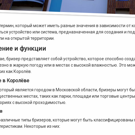
 термин, который может иметь разные значения в зависимости от 
ься устройство или система, предназначенная для создания и п
и на открытой территории.
ение и функции
ае, бризер представляет собой устройство, которое способно созда
езно в жаркую погоду или в местах с высокой влажностью. Это мо
их как Королёв.
 в Королёве
который является городом в Московской области, бризеры могут 
щественных местах, таких как парки, площади или торговые центры.
ториях с высокой проходимостью.
ов
азличные типы бризеров, которые могут быть классифицированы 
теристикам. Некоторые из них: