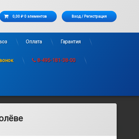
Корзина
0,00 ₽
0 элементов
Вход
/
Регистрация
рзина пуста.
воз
Оплата
Гарантия
звонок
8-495-181-38-00
ролёве