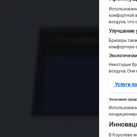
Использовани
комфортной а
воздуха, что
Улучшение 
Бризеры такж
комфортную а
Экологическ
Некоторые бр
воздуха; Они
Услуги п
Экономия средс
Использовани
кондициониро
Инновац
В Королёве м