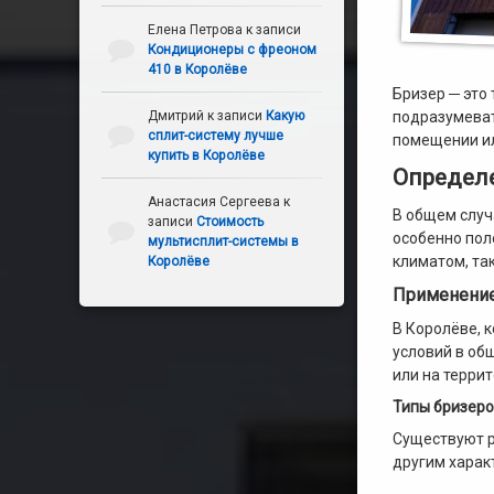
Елена Петрова
к записи
Кондиционеры с фреоном
410 в Королёве
Бризер ─ это
Дмитрий
к записи
Какую
подразумеват
сплит-систему лучше
помещении ил
купить в Королёве
Определ
Анастасия Сергеева
к
В общем случ
записи
Стоимость
особенно пол
мультисплит-системы в
климатом, так
Королёве
Применение
В Королёве, 
условий в об
или на терри
Типы бризер
Существуют р
другим харак