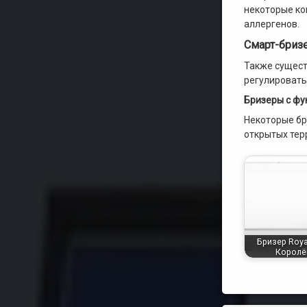
некоторые ко
аллергенов.
Смарт-бриз
Также сущест
регулировать
Бризеры с фу
Некоторые бр
открытых тер
Бризер Roya
Королё