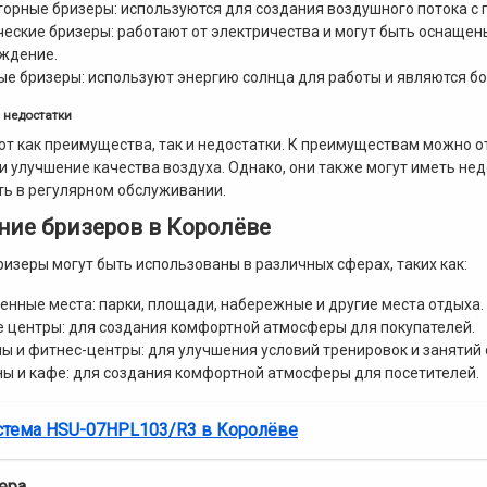
орные бризеры: используются для создания воздушного потока с
еские бризеры: работают от электричества и могут быть оснаще
аждение.
е бризеры: используют энергию солнца для работы и являются бо
 недостатки
т как преимущества, так и недостатки. К преимуществам можно о
и улучшение качества воздуха. Однако, они также могут иметь нед
ь в регулярном обслуживании.
ие бризеров в Королёве
ризеры могут быть использованы в различных сферах, таких как:
нные места: парки, площади, набережные и другие места отдыха.
 центры: для создания комфортной атмосферы для покупателей.
ы и фитнес-центры: для улучшения условий тренировок и занятий 
ы и кафе: для создания комфортной атмосферы для посетителей.
стема HSU-07HPL103/R3 в Королёве
ера