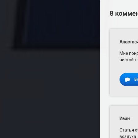
8 коммен
Анастас
Мне понр
чистой т
В
Иван
:
Статья о
воздуха.