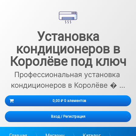
Перейти
к
содержимому
Установка
кондиционеров в
Королёве под ключ
Профессиональная установка 
кондиционеров в Королёве � …
Корзина
0,00 ₽
0 элементов
Корзина пуста.
Вход
/
Регистрация
Главная
Магазин
Каталог