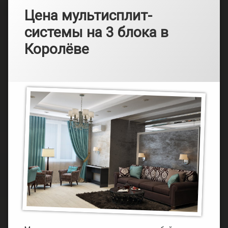
Цена мультисплит-
системы на 3 блока в
Королёве
Рубрики:
Опубликовано
от
Каталог
admin
16.03.2025