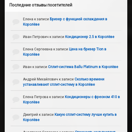
Последние отзывы посетителей
Елена
к записи
Бризер с функцией охлаждения в
Королёве
Иван Петрович
к записи
Кондиционер 2.5 в Королёве
Елена Сергеевна
к записи
Цена на бризер Tion в
Королёве
Иван
к записи
Сплит-система Ballu Platinum в Королёве
Андрей Михайлович
к записи
Сколько времени
устанавливают сплит-систему в Королёве
Елена Петрова
к записи
Кондиционеры с фреоном 410 в
Королёве
Дмитрий
к записи
Какую сплит-систему лучше купить в
Королёве