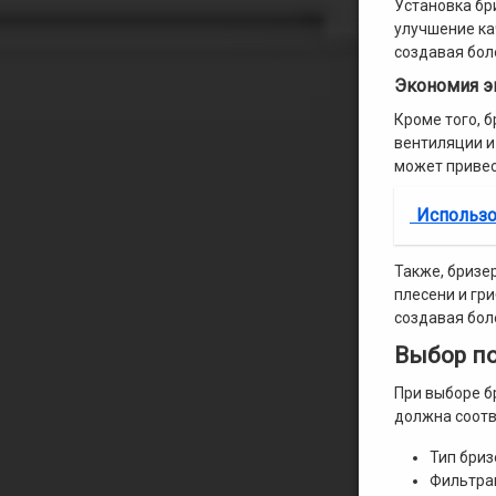
Установка бр
улучшение ка
создавая бол
Экономия э
Кроме того, 
вентиляции и
может привес
Использо
Также, бризе
плесени и гр
создавая бол
Выбор п
При выборе б
должна соотв
Тип бриз
Фильтрац