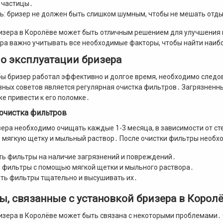
 частицы․
: бризер не должен быть слишком шумным, чтобы не мешать отды
изера в Королёве может быть отличным решением для улучшения к
ра важно учитывать все необходимые факторы, чтобы найти наиб
о эксплуатации бризера
бы бризер работал эффективно и долгое время, необходимо следо
вных советов является регулярная очистка фильтров․ Загрязнен
же привести к его поломке․
 очистка фильтров
ера необходимо очищать каждые 1-3 месяца, в зависимости от с
 мягкую щетку и мыльный раствор․ После очистки фильтры необх
ть фильтры на наличие загрязнений и повреждений․
 фильтры с помощью мягкой щетки и мыльного раствора․
ть фильтры тщательно и высушивать их․
, связанные с установкой бризера в Корол
изера в Королёве может быть связана с некоторыми проблемами․ 