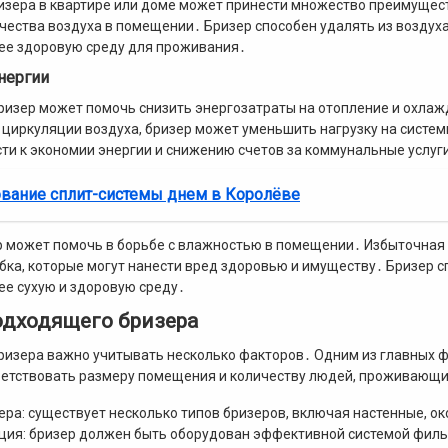
изера в квартире или доме может принести множество преимущес
чества воздуха в помещении․ Бризер способен удалять из воздуха
ее здоровую среду для проживания․
нергии
бризер может помочь снизить энергозатраты на отопление и охла
 циркуляции воздуха, бризер может уменьшить нагрузку на систем
ти к экономии энергии и снижению счетов за коммунальные услуг
вание сплит-системы днем в Королёве
р может помочь в борьбе с влажностью в помещении․ Избыточная
ибка, которые могут нанести вред здоровью и имуществу․ Бризер с
ее сухую и здоровую среду․
одходящего бризера
ризера важно учитывать несколько факторов․ Одним из главных 
етствовать размеру помещения и количеству людей, проживающи
ера: существует несколько типов бризеров, включая настенные, о
ия: бризер должен быть оборудован эффективной системой фильт