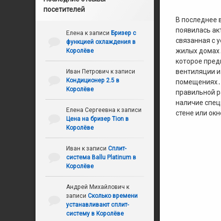
посетителей
В последнее 
появилась ак
Елена
к записи
Бризер с
связанная с 
функцией охлаждения в
жилых домах․
Королёве
которое пред
вентиляции и
Иван Петрович
к записи
Кондиционер 2.5 в
помещениях․ 
Королёве
правильной 
наличие спец
Елена Сергеевна
к записи
стене или окн
Цена на бризер Tion в
Королёве
Иван
к записи
Сплит-
система Ballu Platinum в
Королёве
Андрей Михайлович
к
записи
Сколько времени
устанавливают сплит-
систему в Королёве