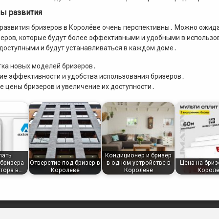
ы развития
развития бризеров в Королёве очень перспективны․ Можно ожида
еров, которые будут более эффективными и удобными в использов
 доступными и будут устанавливаться в каждом доме․
тка новых моделей бризеров․
ие эффективности и удобства использования бризеров․
 цены бризеров и увеличение их доступности․
лать
Кондиционер и бризер
 бризера
Отверстие под бризер в
в одном устройстве в
Цена на бриз
тора в…
Королёве
Королёве
Королё