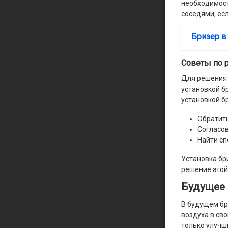
необходимост
соседями, ес
Бризер в
Советы по 
Для решения 
установкой б
установкой б
Обратит
Согласов
Найти сп
Установка бр
решение этой
Будущее 
В будущем бр
воздуха в св
только улучш