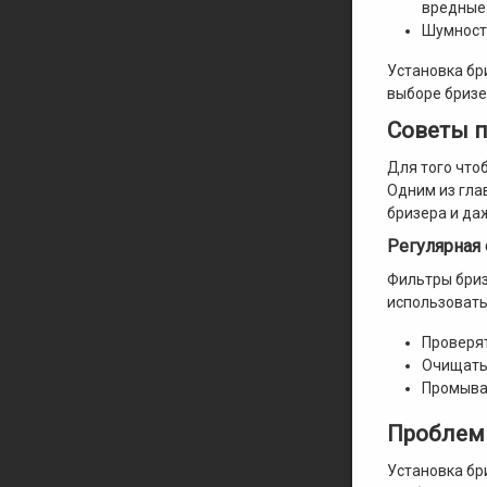
вредные
Шумность
Установка бр
выборе бризе
Советы п
Для того что
Одним из гла
бризера и да
Регулярная
Фильтры бриз
использовать
Проверя
Очищать
Промыва
Проблемы
Установка бр