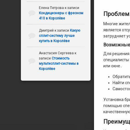
Елена Петрова
к записи
Проблемы
Кондиционеры с фреоном
410 в Королёве
Многие жител
является отс
Дмитрий
к записи
Какую
сплит-систему лучше
затрудняет у
купить в Королёве
Возможные
Анастасия Сергеева
к
Для решения 
записи
Стоимость
специалисты 
мультисплит-системы в
или окне․
Королёве
Обратит
Найти сп
Самостоя
Установка бр
помощью спец
качественную
Преимуще