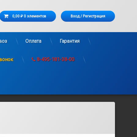
Корзина
0,00 ₽
0 элементов
Вход
/
Регистрация
рзина пуста.
воз
Оплата
Гарантия
звонок
8-495-181-38-00