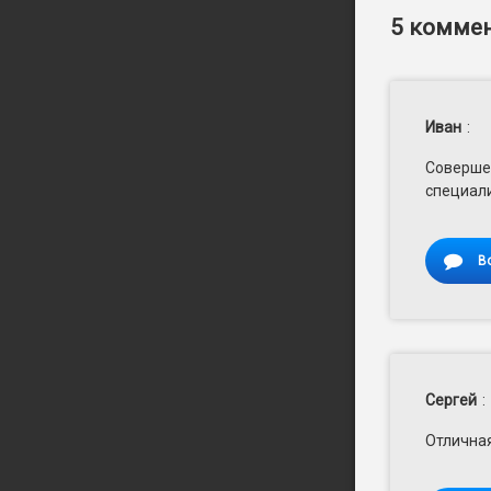
5 коммен
Иван
:
Совершен
специали
В
Сергей
:
Отличная