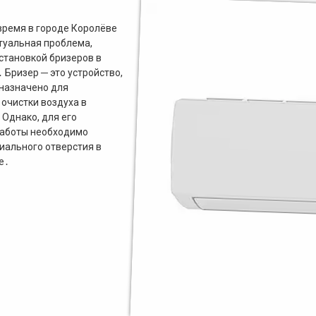
время в городе Королёве
туальная проблема,
установкой бризеров в
 Бризер ─ это устройство,
назначено для
 очистки воздуха в
Однако, для его
работы необходимо
иального отверстия в
е․