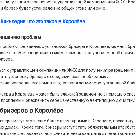
ь получения разрешения от управляющей компании или ЖКХ․ Кром
ли бризер будет установлен на общей стене или окне․
 Википедии: что это такое в Королёве
решению проблем
проблем, связанных с установкой бризера в Королёве, можно обр
ризеров․ Эти специалисты могут помочь с получением необходимых
ризера․
ься к управляющей компании или ЖКХ для получения разрешения
ать установку бризера с соседями, если необходимо․
ециализированную компанию, которая занимается установкой бри
изера в Королёве может быть сложной задачей, но с помощью спе
 проблемы и обеспечить себе качественную вентиляцию и очистку 
бризеров в Королёве
изеры могут стать еще более популярными в Королёве, поскольку
оих домах․ Кроме того, бризеры могут стать обязательным атрибут
ить качество воздуха, но и снизить энергозатраты и предотвратит