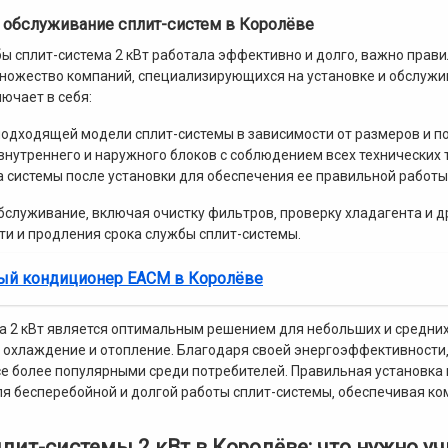
и обслуживание сплит-систем в Королёве
бы сплит-система 2 кВт работала эффективно и долго‚ важно прави
ножество компаний‚ специализирующихся на установке и обслуж
ючает в себя:
одходящей модели сплит-системы в зависимости от размеров и п
нутреннего и наружного блоков с соблюдением всех технических 
 системы после установки для обеспечения ее правильной работы
бслуживание‚ включая очистку фильтров‚ проверку хладагента и 
и и продления срока службы сплит-системы.
ый кондиционер EACM в Королёве
а 2 кВт является оптимальным решением для небольших и средни
охлаждение и отопление. Благодаря своей энергоэффективности‚ 
се более популярными среди потребителей. Правильная установк
я бесперебойной и долгой работы сплит-системы‚ обеспечивая ко
лит-системы 2 кВт в Королёве: что нужно у