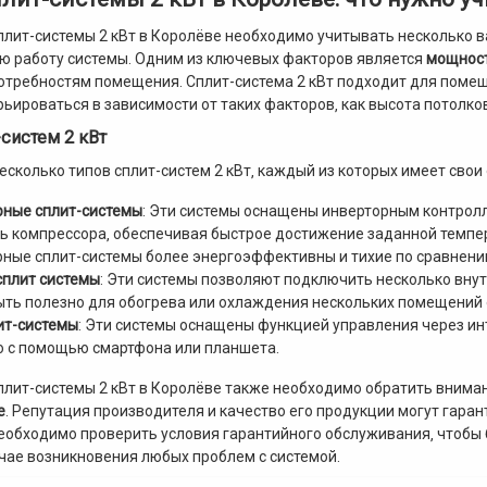
плит-системы 2 кВт в Королёве необходимо учитывать несколько
ю работу системы. Одним из ключевых факторов является
мощнос
отребностям помещения. Сплит-система 2 кВт подходит для поме
рьироваться в зависимости от таких факторов‚ как высота потолков
систем 2 кВт
есколько типов сплит-систем 2 кВт‚ каждый из которых имеет свои
рные сплит-системы
: Эти системы оснащены инверторным контрол
 компрессора‚ обеспечивая быстрое достижение заданной темпер
ные сплит-системы более энергоэффективны и тихие по сравнени
сплит системы
: Эти системы позволяют подключить несколько внут
ыть полезно для обогрева или охлаждения нескольких помещений
лит-системы
: Эти системы оснащены функцией управления через ин
о с помощью смартфона или планшета.
плит-системы 2 кВт в Королёве также необходимо обратить внима
е
. Репутация производителя и качество его продукции могут гара
необходимо проверить условия гарантийного обслуживания‚ чтоб
чае возникновения любых проблем с системой.