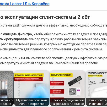
стема Lessar LS в Королёве
о эксплуатации сплит-системы 2 кВт
система 2 кВт служила долго и эффективно‚ необходимо соблюдать
но
очищать фильтры
‚ чтобы обеспечить чистоту воздуха и предот
ь и регулировать
температуру и режим работы системы в зависимо
ь
работы системы в режиме‚ который может导致 ее перегрев или п
ь
специалиста для планового обслуживания и ремонта системы.
рекомендациям‚ вы сможете обеспечить долгую и эффективную ра
емпературу и чистый воздух в вашем помещении в Королёве.
й сплит-
Мультисплит-система
Блоки кондиционеров
Сплит-систе
оролёве
20/20 в Королёве
на фасаде в Королёве
Platinum в 