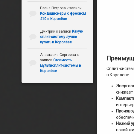
Елена Петрова
к записи
Кондиционеры с фреоном
410 в Королёве
Дмитрий
к записи
Какую
сплит-систему лучше
купить в Королёве
Анастасия Сергеева
к
Преимуще
записи
Стоимость
мультисплит-системы в
Сплит-систем
Королёве
в Королёве:
Энергоэ
снижает 
Компактн
интерьер
Произво
обеспеч
Низкий 
покой жи