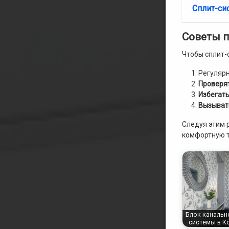
Сплит-си
Советы п
Чтобы сплит-
Регуляр
Проверят
Избегат
Вызыват
Следуя этим 
комфортную т
Блок канально
системы в К