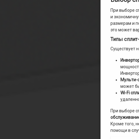
При выборе с
и экономичну
размерам и п
это может ва
Типы сплит-
Существует н
Инверто
мощность
Инвертор
Мульти-
может б
Wi-Fi сп
удаленн
При выборе с
обслуживани
Кроме того‚ 
помощи в слу