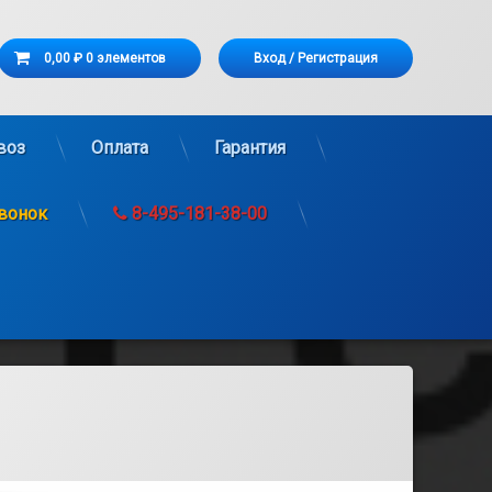
Корзина
0,00 ₽
0 элементов
Вход
/
Регистрация
рзина пуста.
воз
Оплата
Гарантия
звонок
8-495-181-38-00