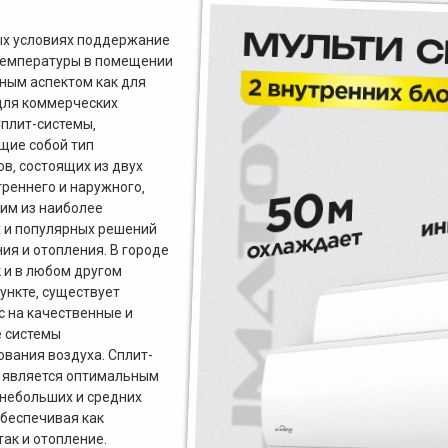
ых условиях поддержание
температуры в помещении
ным аспектом как для
 для коммерческих
плит-системы‚
щие собой тип
в‚ состоящих из двух
треннего и наружного‚
им из наиболее
 и популярных решений
ия и отопления. В городе
к и в любом другом
ункте‚ существует
с на качественные и
 системы
вания воздуха. Сплит-
т является оптимальным
небольших и средних
беспечивая как
так и отопление.