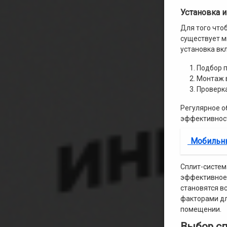
Установка 
Для того что
существует м
установка вкл
Подбор п
Монтаж в
Проверка
Регулярное о
эффективност
Мобильн
Сплит-систем
эффективное 
становятся в
факторами дл
помещении.
Выбор сп