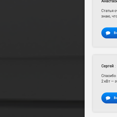
Анастас
Статья о
знаю, чт
В
Сергей
:
Спасибо 
2 кВт — э
В