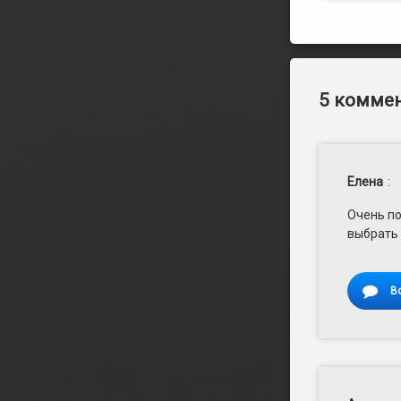
5 коммен
Елена
:
Очень по
выбрать 
В