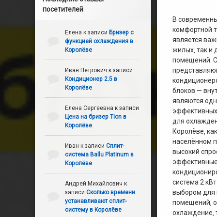
посетителей
В современн
комфортной 
Елена
к записи
Бризер с
является важ
функцией охлаждения в
жилых‚ так и
Королёве
помещений. С
представляю
Иван Петрович
к записи
Кондиционер 2.5 в
кондиционеро
Королёве
блоков — вну
являются одн
Елена Сергеевна
к записи
эффективных
Цена на бризер Tion в
для охлажден
Королёве
Королёве‚ ка
населённом п
Иван
к записи
Сплит-
высокий спро
система Ballu Platinum в
эффективные
Королёве
кондициониро
система 2 кВ
Андрей Михайлович
к
выбором для 
записи
Сколько времени
устанавливают сплит-
помещений‚ о
систему в Королёве
охлаждение‚ 