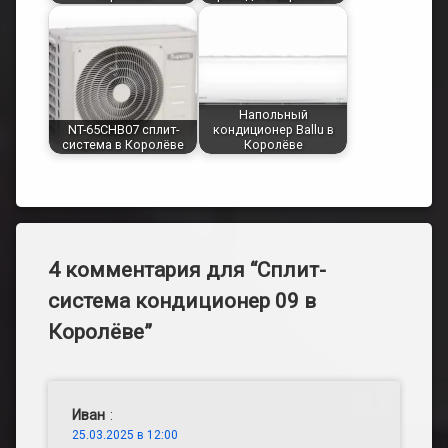
Напольный
NT-65CHB07 сплит-
кондиционер Ballu в
система в Королёве
Королёве
4 комментария для “
Сплит-
система кондиционер 09 в
Королёве
”
Иван
:
25.03.2025 в 12:00