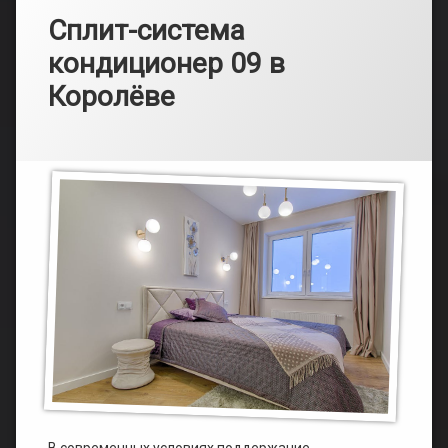
Сплит-система
кондиционер 09 в
Королёве
Рубрики:
Опубликовано
от
Каталог
admin
16.03.2025
В современных условиях поддержание