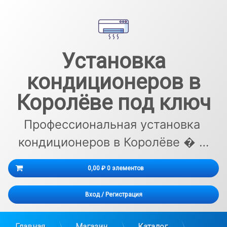
Перейти
к
содержимому
Установка
кондиционеров в
Королёве под ключ
Профессиональная установка 
кондиционеров в Королёве � …
Корзина
0,00 ₽
0 элементов
Корзина пуста.
Вход
/
Регистрация
Главная
Магазин
Каталог