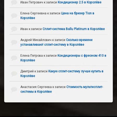
Иван Петрович
к записи
Кондиционер 2.5 в Королёве
Елена Сергеевна
к записи
Цена на бризер Tion в
Королёве
Иван
к записи
Сплит-система Ballu Platinum в Королёве
Андрей Михайлович
к записи
Сколько времени
устанавливают сплит-систему в Королёве
Елена Петрова
к записи
Кондиционеры с фреоном 410 в
Королёве
Дмитрий
к записи
Какую сплит-систему лучше купить в
Королёве
Анастасия Сергеева
к записи
Стоимость мультисплит-
системы в Королёве