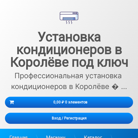
Перейти
к
содержимому
Установка
кондиционеров в
Королёве под ключ
Профессиональная установка 
кондиционеров в Королёве � …
Корзина
0,00 ₽
0 элементов
Корзина пуста.
Вход
/
Регистрация
Главная
Магазин
Каталог