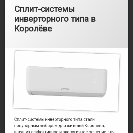
Сплит-системы
инверторного типа в
Королёве
Рубрики:
Опубликовано
от
Каталог
admin
16.03.2025
Сплит-системы инверторного типа стали
популярным выбором для жителей Королёва,
ищущих эффективное и экологичное решение для