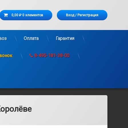
Корзина
0,00 ₽
0 элементов
Вход
/
Регистрация
рзина пуста.
воз
Оплата
Гарантия
звонок
8-495-181-38-00
Королёве