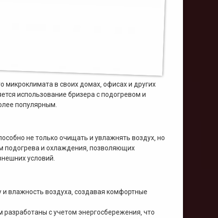
 микроклимата в своих домах‚ офисах и других
ется использование бризера с подогревом и
более популярным.
пособно не только очищать и увлажнять воздух‚ но
тем подогрева и охлаждения‚ позволяющих
внешних условий.
у и влажность воздуха‚ создавая комфортные
м разработаны с учетом энергосбережения‚ что