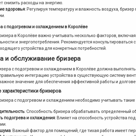
т снизить расходы на энергию.
ие здоровья
: Регулируя температуру и влажность воздуха‚ бризе
ии.
а с подогревом и охлаждением в Королёве
ризера в Королёве важно учитывать несколько факторов‚ включа
ьности и энергопотребления. Рекомендуется консультироваться с
ходящего устройства для конкретных потребностей.
а и обслуживание бризера
изера с подогревом и охлаждением в Королёве должна выполнят
правильную интеграцию устройства в существующую систему вент
важное значение для обеспечения эффективной работы и долгове
е характеристики бризеров
ризера с подогревом и охлаждением необходимо учитывать такие т
дительность
: Способность бризера обрабатывать определенный о
ь подогрева и охлаждения
: Влияет на способность устройства п
ии.
 шума
: Важный фактор для помещений‚ где тихая работа имеет пе