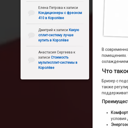
Елена Петрова
к записи
Кондиционеры с фреоном
410 в Королёве
Дмитрий
к записи
Какую
сплит-систему лучше
купить в Королёве
В современно
Анастасия Сергеева
к
помещениях. 
записи
Стоимость
охлаждением. 
мультисплит-системы в
Королёве
Что тако
Бризер с под
также регули
поддерживать
Преимущест
Комфорт
условия 
Энергоэ