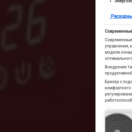
Энергоэ
Расходны
Современные 
Современные 
управления‚ 
модели оснащ
оптимального
Внедрение та
продуктивной
Бризер с под
комфортного 
регулировани
работоспособ