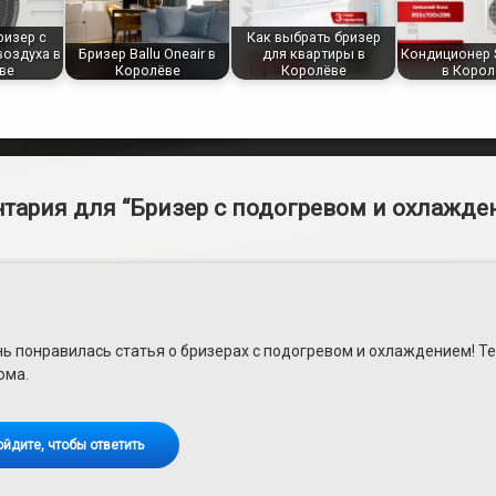
ризер с
Как выбрать бризер
воздуха в
Бризер Ballu Oneair в
для квартиры в
Кондиционер S
ве
Королёве
Королёве
в Корол
тария для “
Бризер с подогревом и охлажде
ь понравилась статья о бризерах с подогревом и охлаждением! Те
ома.
ойдите, чтобы ответить