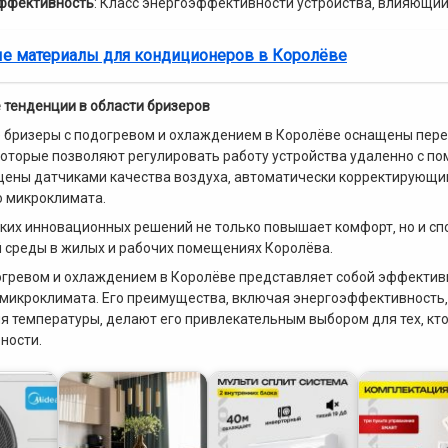
ффективность
: Класс энергоэффективности устройства‚ влияющий
е материалы для кондиционеров в Королёве
тенденции в области бризеров
бризеры с подогревом и охлаждением в Королёве оснащены пере
которые позволяют регулировать работу устройства удаленно с п
ены датчиками качества воздуха‚ автоматически корректирующ
 микроклимата.
ких инновационных решений не только повышает комфорт‚ но и сп
 среды в жилых и рабочих помещениях Королёва.
огревом и охлаждением в Королёве представляет собой эффектив
микроклимата. Его преимущества‚ включая энергоэффективность‚
я температуры‚ делают его привлекательным выбором для тех‚ кт
ности.