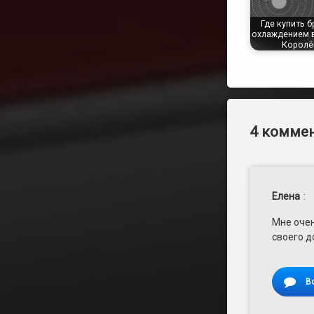
Где купить б
охлаждением 
Королё
4 коммен
Елена
:
Мне очен
своего д
В