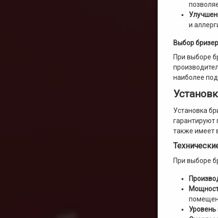
позволяе
Улучшен
и аллерг
Выбор бризер
При выборе б
производител
наиболее под
Установк
Установка бр
гарантируют 
также имеет 
Технически
При выборе б
Произво
Мощност
помещен
Уровень