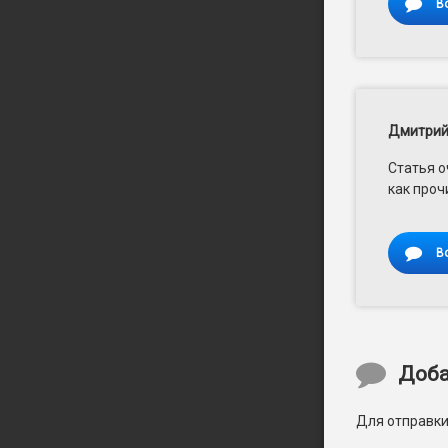
В
Дмитри
Статья о
как проч
В
Доба
Для отправк