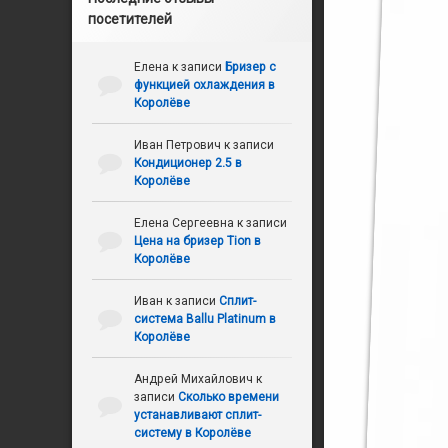
посетителей
Елена
к записи
Бризер с
функцией охлаждения в
Королёве
Иван Петрович
к записи
Кондиционер 2.5 в
Королёве
Елена Сергеевна
к записи
Цена на бризер Tion в
Королёве
Иван
к записи
Сплит-
система Ballu Platinum в
Королёве
Андрей Михайлович
к
записи
Сколько времени
устанавливают сплит-
систему в Королёве